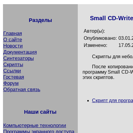
Small CD-Write
Разделы
Автор(ы):
Главная
Опубликовано:
03.01.
О сайте
Изменено:
17.05.
Новости
Документация
Скрипты для небо
Синтезаторы
Скрипты
После копирования
Ссылки
программу Small CD-Wr
Гостевая
этих скриптов.
Форум
Обратная связь
Скрипт для програ
Наши сайты
Компьютерные технологии
Программы экранного доступа