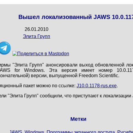
Вышел локализованный JAWS 10.0.11
26.01.2010
Элита Групп
ирмы "Элита Групп" анонсировали выход обновленной ло
JAWS for Windows. Эта версия имеет номер 10.0.11
ончательной) версии, выпущенной Freedom Scientific.
ляционный пакет можно по ссылке:
J10.0.1178-rus.exe
.
ли "Элита Групп" сообщили, что приступают к локализации
Метки
JAWS
,
Windows
,
Программы экранного доступа
,
Русиф