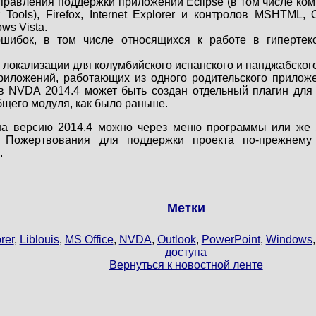
авления поддержки приложений Eclipse (в том числе компл
 Tools), Firefox, Internet Explorer и контролов MSHTML, 
ws Vista.
шибок, в том числе относящихся к работе в гипертек
локализации для колумбийского испанского и панджабского
иложений, работающих из одного родительского прилож
 в NVDA 2014.4 может быть создан отдельный плагин для 
бщего модуля, как было раньше.
а версию 2014.4 можно через меню программы или же з
. Пожертвования для поддержки проекта по-прежнему
.
Метки
rer
,
Liblouis
,
MS Office
,
NVDA
,
Outlook
,
PowerPoint
,
Windows
доступа
Вернуться к новостной ленте