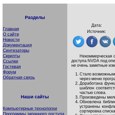
Разделы
Дата:
Главная
Источник:
О сайте
Новости
Документация
Синтезаторы
Скрипты
Некоммерческая о
доступа NVDA под опе
Ссылки
не очень заметные из
Гостевая
Форум
Стало возможным 
Обратная связь
через меню прогр
Доработана функц
шаблон соответст
частью слова.
Наши сайты
Произведены мелк
Обновлена библиот
устранены конфл
Компьютерные технологии
сортировка списк
Программы экранного доступа