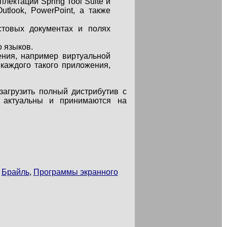
ектаций Spring Tool Suite и
Outlook, PowerPoint, а также
стовых документах и полях
 языков.
ения, например виртуальной
каждого такого приложения,
агрузить полный дистрибутив с
 актуальны и принимаются на
,
Брайль
,
Программы экранного