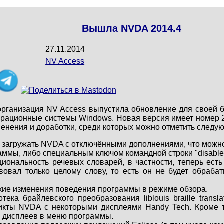
Вышла NVDA 2014.4
27.11.2014
NV Access
рганизация NV Access выпустила обновление для своей 
рационные системы Windows. Новая версия имеет номер 20
менения и доработки, среди которых можно отметить следу
загружать NVDA с отключёнными дополнениями, что можно 
аммы, либо специальным ключом командной строки "disable
иональность речевых словарей, в частности, теперь есть
вовал только целому слову, то есть он не будет обрабат
ие изменения поведения программы в режиме обзора.
ека брайлевского преобразования liblouis braille transla
икты NVDA с некоторыми дисплеями Handy Tech. Кроме т
а дисплеев в меню программы.