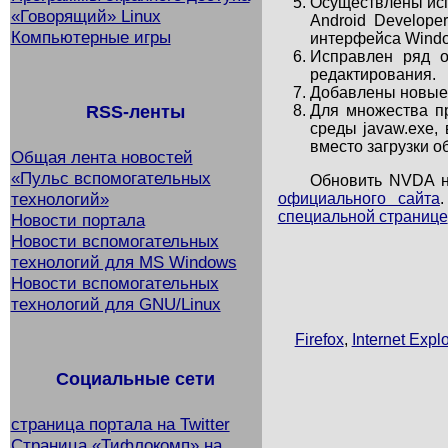
Осуществлены испр
«Говорящий» Linux
Android Developer
Компьютерные игры
интерфейса Windo
Исправлен ряд о
редактирования.
Добавлены новые 
Для множества пр
RSS-ленты
среды javaw.exe,
вместо загрузки о
Общая лента новостей
«Пульс вспомогательных
Обновить NVDA н
технологий»
официального сайта
специальной странице
Новости портала
Новости вспомогательных
технологий для MS Windows
Новости вспомогательных
технологий для GNU/Linux
Firefox
,
Internet Explo
Социальные сети
страница портала на Twitter
Страница «Тифлокомп» на