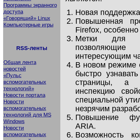
Программы экранного
Новая поддержка
доступа
«Говорящий» Linux
Повышенная про
Компьютерные игры
Firefox, особенн
Метки для н
позволяющие 
RSS-ленты
интересующим ча
Общая лента
В новом режиме 
новостей
быстро узнавать
«Пульс
страницы, а 
вспомогательных
технологий»
инспекцию свой
Новости портала
специальной утил
Новости
незрячим разраб
вспомогательных
технологий для MS
Повышение фун
Windows
ARIA.
Новости
Возможность ко
вспомогательных