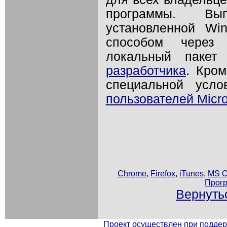
программы. Вы
установленной Wi
способом через 
локальный паке
разработчика
. Кром
специальной усло
пользователей Micros
Chrome
,
Firefox
,
iTunes
,
MS Of
Прогр
Вернуть
Проект осуществлен при подд