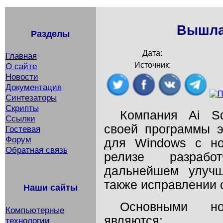
Вышла
Разделы
Дата:
Главная
Источник:
О сайте
Новости
Документация
Синтезаторы
Скрипты
Компания Ai Sq
Ссылки
своей программы э
Гостевая
Форум
для Windows с но
Обратная связь
релизе разрабо
дальнейшем улучш
также исправлении 
Наши сайты
Основными но
Компьютерные
являются:
технологии