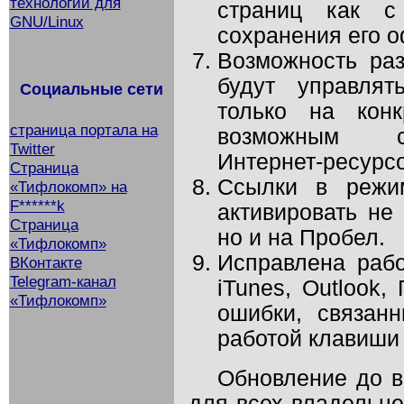
технологий для
страниц как с
GNU/Linux
сохранения его 
Возможность раз
будут управлят
Социальные сети
только на конк
страница портала на
возможным ск
Twitter
Интернет-ресурсо
Страница
Ссылки в режи
«Тифлокомп» на
F******k
активировать не 
Страница
но и на Пробел.
«Тифлокомп»
Исправлена рабо
ВКонтакте
Telegram-канал
iTunes, Outlook,
«Тифлокомп»
ошибки, связан
работой клавиши 
Обновление до в
для всех владельце