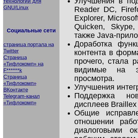
Улучшения в по
технологий для
GNU/Linux
Reader DC, Firef
Explorer, Microsof
Quicken, Skype, 
Социальные сети
также Java-прил
Доработка функ
страница портала на
Twitter
контента в форм
Страница
прочего, стала р
«Тифлокомп» на
видимые на эк
F******k
Страница
просмотра.
«Тифлокомп»
Улучшения интег
ВКонтакте
Поддержка нов
Telegram-канал
«Тифлокомп»
дисплеев Braillex
Общие исправл
отношении рабо
диалоговыми о