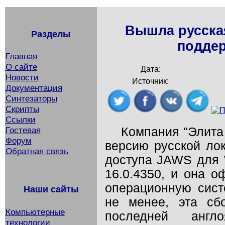
Вышла русска
Разделы
поддер
Главная
О сайте
Дата:
Новости
Источник:
Документация
Синтезаторы
Скрипты
Ссылки
Компания "Элита
Гостевая
Форум
версию русской ло
Обратная связь
доступа JAWS для 
16.0.4350, и она 
операционную сист
Наши сайты
не менее, эта сб
Компьютерные
последней англ
технологии