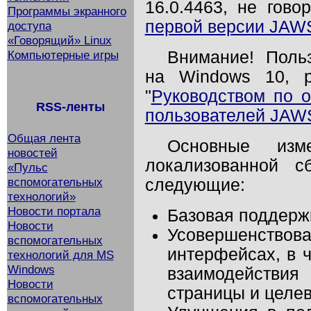
16.0.4463, не гов
Программы экранного
первой версии JAW
доступа
«Говорящий» Linux
Компьютерные игры
Внимание! Поль
на Windows 10, р
"
Руководством по 
RSS-ленты
пользователей JAW
Общая лента
Основные изм
новостей
локализованной 
«Пульс
вспомогательных
следующие:
технологий»
Новости портала
Базовая поддерж
Новости
Усовершенст
вспомогательных
интерфейсах, в 
технологий для MS
Windows
взаимодействи
Новости
страницы и целе
вспомогательных