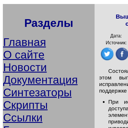
Выш
Разделы
Дата:
Главная
Источник:
О сайте
Новости
Состоя
Документация
этом вы
исправле
Синтезаторы
поддержке
При ис
Скрипты
доступ
Ссылки
элемен
приво
курсо