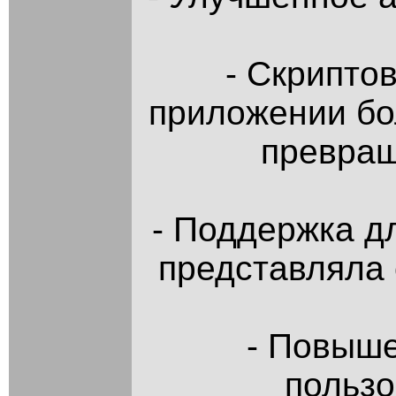
- Скрипто
приложении бол
превращ
- Поддержка д
представляла 
- Повыше
пользо