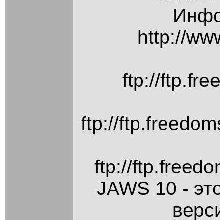
Инфо
http://w
ftp://ftp.f
ftp://ftp.freed
ftp://ftp.free
JAWS 10 - эт
верси