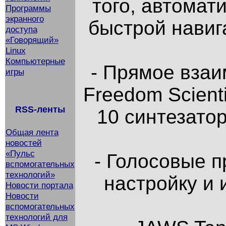
того, автомат
Программы
экранного
быстрой навига
доступа
«Говорящий»
Linux
Компьютерные
- Прямое взаи
игры
Freedom Scient
RSS-ленты
10 синтезато
Общая лента
новостей
«Пульс
- Голосовые 
вспомогательных
технологий»
настройку и 
Новости портала
Новости
вспомогательных
технологий для