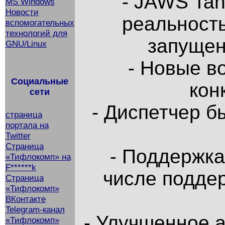
- JAWS Tan
MS Windows
Новости
реальность
вспомогательных
технологий для
запущен
GNU/Linux
- Новые в
Социальные
кон
сети
- Диспетчер б
страница
портала на
Twitter
Страница
- Поддержка 
«Тифлокомп» на
F******k
числе поддер
Страница
«Тифлокомп»
ВКонтакте
Telegram-канал
- Улучшенное 
«Тифлокомп»