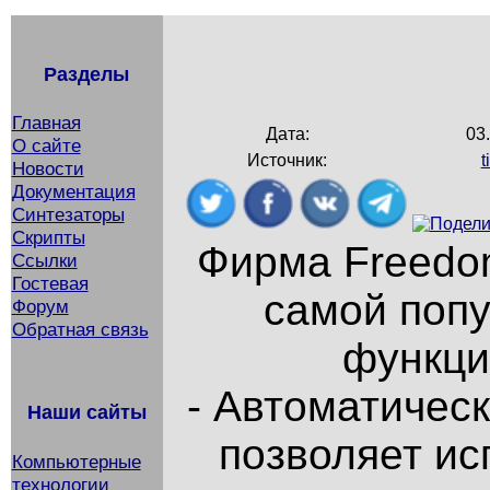
Разделы
Главная
Дата:
03
О сайте
Источник:
t
Новости
Документация
Синтезаторы
Скрипты
Фирма Freedom
Ссылки
Гостевая
самой попу
Форум
Обратная связь
функци
- Автоматичес
Наши сайты
позволяет ис
Компьютерные
технологии