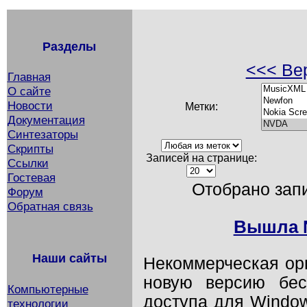
Разделы
<<< Вер
Главная
О сайте
Новости
Метки:
Документация
Синтезаторы
Скрипты
Записей на странице:
Ссылки
Гостевая
Отобрано запи
Форум
Обратная связь
Вышла N
Наши сайты
Некоммерческая ор
новую версию бес
Компьютерные
доступа для Windo
технологии