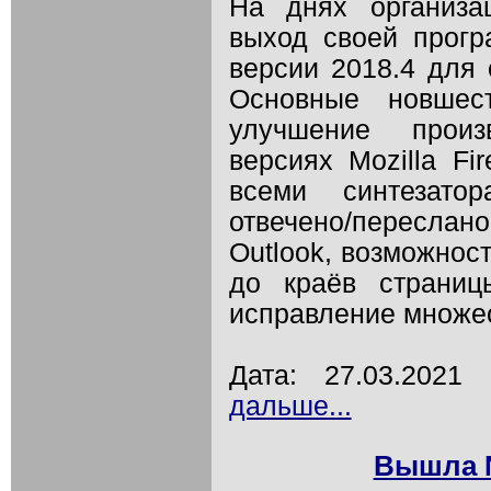
На днях организа
выход своей прог
версии 2018.4 для
Основные новшес
улучшение произ
версиях Mozilla Fi
всеми синтезато
отвечено/пересла
Outlook, возможнос
до краёв страниц
исправление множес
Дата: 27.03.202
дальше...
Вышла N