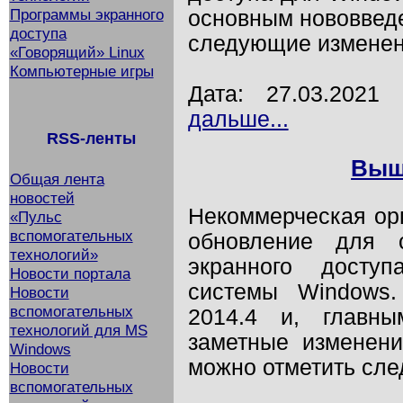
Программы экранного
основным нововведе
доступа
следующие изменен
«Говорящий» Linux
Компьютерные игры
Дата: 27.03.202
дальше...
RSS-ленты
Выш
Общая лента
новостей
Некоммерческая ор
«Пульс
вспомогательных
обновление для 
технологий»
экранного досту
Новости портала
системы Windows
Новости
вспомогательных
2014.4 и, главн
технологий для MS
заметные изменени
Windows
можно отметить сл
Новости
вспомогательных