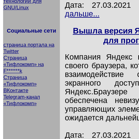
технологий для
Дата: 27.03.202
GNU/Linux
дальше...
Вышла версия Я
Социальные сети
для прог
страница портала на
Twitter
Компания Яндекс 
Страница
«Тифлокомп» на
своего браузера, к
F******k
взаимодействие
Страница
экранного дос
«Тифлокомп»
ВКонтакте
Яндекс.Браузере
Telegram-канал
обеспечена невиз
«Тифлокомп»
управляющих элеме
ожидается дальнейше
Дата: 27.03.202