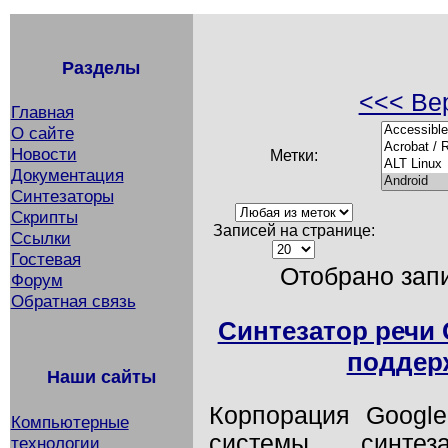
Разделы
<<< Вер
Главная
О сайте
Новости
Метки:
Документация
Синтезаторы
Скрипты
Записей на странице:
Ссылки
Гостевая
Отобрано запи
Форум
Обратная связь
Синтезатор речи 
поддерж
Наши сайты
Корпорация Googl
Компьютерные
системы синте
технологии