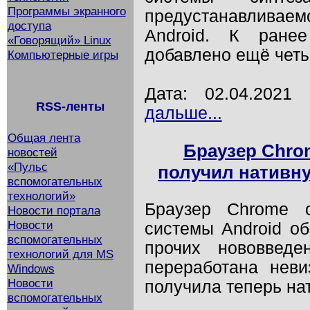
Программы экранного
предустанавливае
доступа
Android. К ране
«Говорящий» Linux
добавлено ещё четы
Компьютерные игры
Дата: 02.04.202
RSS-ленты
дальше...
Общая лента
Браузер Chro
новостей
«Пульс
получил нативн
вспомогательных
технологий»
Браузер Chrome 
Новости портала
Новости
системы Android о
вспомогательных
прочих нововвед
технологий для MS
переработана неви
Windows
Новости
получила теперь на
вспомогательных