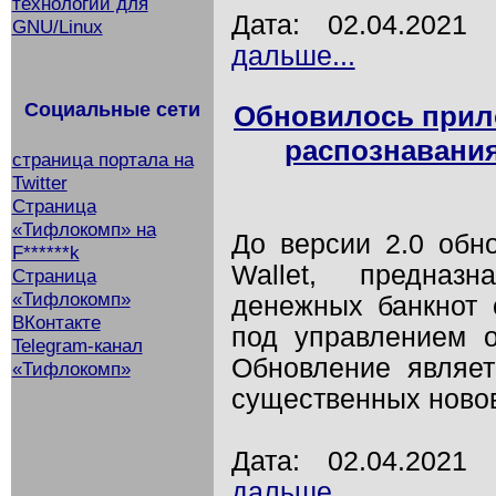
технологий для
Дата: 02.04.202
GNU/Linux
дальше...
Социальные сети
Обновилось прило
распознавания
страница портала на
Twitter
Страница
«Тифлокомп» на
До версии 2.0 обно
F******k
Wallet, предназ
Страница
«Тифлокомп»
денежных банкнот
ВКонтакте
под управлением о
Telegram-канал
Обновление являе
«Тифлокомп»
существенных ново
Дата: 02.04.202
дальше...