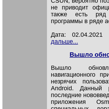
CSUN, вероятно поэ
не приводит офиц
также есть ряд 
программы в ряде а
Дата: 02.04.202
дальше...
Вышло обно
Вышло обновле
навигационного п
незрячих пользов
Android. Данный
последние нововвед
приложения Os
специальных дор